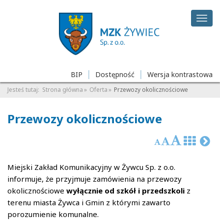
Deklaracja
Przejdź
Przejdź
Przejdź
dostępności
do
do
do
Rozw
głównej
menu
stopki
men
treści
BIP
Dostępność
Wersja kontrastowa
Jesteś tutaj:
Strona główna
Oferta
Przewozy okolicznościowe
Przewozy okolicznościowe
Miejski Zakład Komunikacyjny w Żywcu Sp. z o.o.
informuje, że przyjmuje zamówienia na przewozy
okolicznościowe
wyłącznie od szkół i przedszkoli
z
terenu miasta Żywca i Gmin z którymi zawarto
porozumienie komunalne.