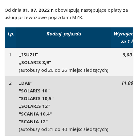
Od dnia
01. 07. 2022 r.
obowiązują następujące opłaty za
usługi przewozowe pojazdami MZK:
Lp.
Rodzaj pojazdu
Wynajem w
za
1 k
1.
„ISUZU”
9,00 zł
„SOLARIS 8,9”
(autobusy od 20 do 26 miejsc siedzących)
2.
„DAB”
11,00 zł
"SOLARIS 10"
"SOLARIS 10,5"
„SOLARIS 12”
"SCANIA 10,4"
"SCANIA 12"
(autobusy od 21 do 40 miejsc siedzących)