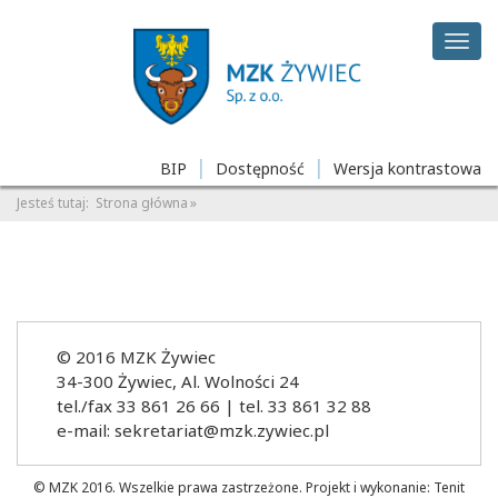
Deklaracja
Przejdź
Przejdź
Przejdź
dostępności
do
do
do
Rozw
głównej
menu
stopki
men
treści
BIP
Dostępność
Wersja kontrastowa
Jesteś tutaj:
Strona główna
© 2016 MZK Żywiec
34-300 Żywiec, Al. Wolności 24
tel./fax 33 861 26 66 | tel. 33 861 32 88
e-mail: sekretariat@mzk.zywiec.pl
© MZK 2016. Wszelkie prawa zastrzeżone. Projekt i wykonanie:
Tenit